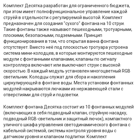
Комплект Десятка разработан для ограниченного бюджета,
при этом имеет полнофункциональное управление каждой
струёй в отдельности с регулируемой высотой. Комплект
предназначен для создания "сухого" фонтана на 10 струи.
Такие фонтаны также называют пешеходными, тротуарными,
плоскими, безопасными, подземными. Принцип
функционирования в том, что открытая ванна фонтана
отсутствует. Вместо неё под плоскостью тротуара устроена
система мини-колодцев, в которые монтируются пешеходные
модули с фонтанными клапанами, клапаны по сигналу
контроллера включают или выключают струи с высокой
скоростью. В каждый модуль установлен многоцветный RGB
светильник. Колодцы служат для сбора и накопления
циркулирующей в фонтане воды. Места установки фонтанных
модулей накрываются лючками из нержавеющей стали с
отверстиями для струй и подсветки.
Комплект фонтана Десятка состоит из 10 фонтанных модулей
(включающих в себя подводный клапан, струйную насадку,
подводный RGB-светильник и защитный лючок), компактного
уличного шкафа управления светодинамического фонтана с
кабельной системой, системы контроля уровня воды с
датчиком уровня и клапаном подпитки. Комплект