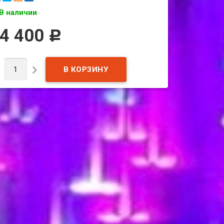
В наличии
4 400
Р

