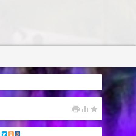


