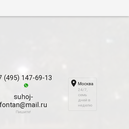
7 (495) 147-69-13

Москва
24/7,
семь
suhoj-
дней в
fontan@mail.ru
неделю
Пишите!