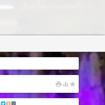


