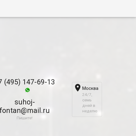
7 (495) 147-69-13

Москва
24/7,
семь
suhoj-
дней в
fontan@mail.ru
неделю
Пишите!